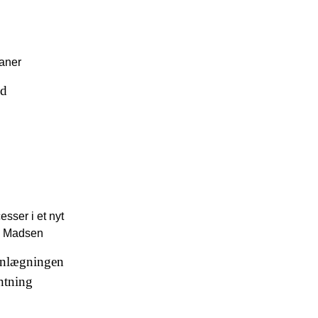
aaner
od
esser i et nyt
d Madsen
lanlægningen
entning