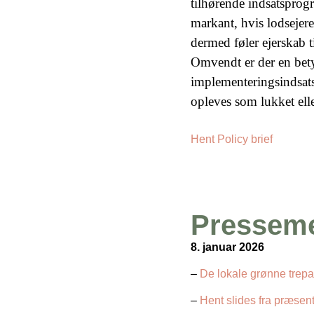
tilhørende indsatsprog
markant, hvis lodsejere
dermed føler ejerskab t
Omvendt er der en bety
implementeringsindsatse
opleves som lukket elle
Hent Policy brief
Presseme
8. januar 2026
–
De lokale grønne trepar
–
Hent slides fra præsent