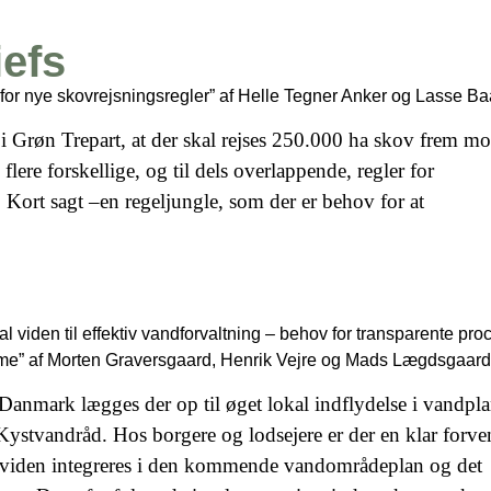
iefs
v for nye skovrejsningsregler” af Helle Tegner Anker og Lasse B
l i Grøn Trepart, at der skal rejses 250.000 ha skov frem m
flere forskellige, og til dels overlappende, regler for
 Kort sagt –en regeljungle, som der er behov for at
okal viden til effektiv vandforvaltning – behov for transparente proc
gme” af Morten Graversgaard, Henrik Vejre og Mads Lægdsgaar
 Danmark lægges der op til øget lokal indflydelse i vandp
 Kystvandråd. Hos borgere og lodsejere er der en klar forv
t viden integreres i den kommende vandområdeplan og det