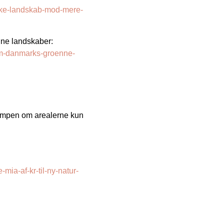
nske-landskab-mod-mere-
nne landskaber:
n-om-danmarks-groenne-
kampen om arealerne kun
mia-af-kr-til-ny-natur-