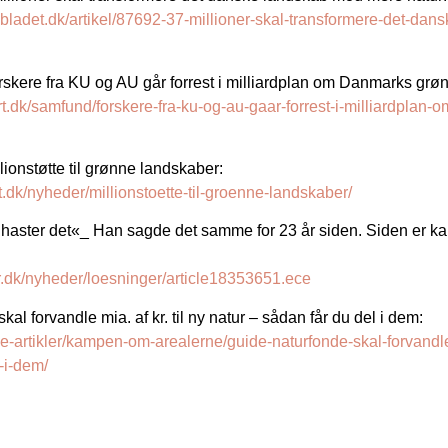
bladet.dk/artikel/87692-37-millioner-skal-transformere-det-da
kere fra KU og AU går forrest i milliardplan om Danmarks grø
rt.dk/samfund/forskere-fra-ku-og-au-gaar-forrest-i-milliardpla
ionstøtte til grønne landskaber:
rt.dk/nyheder/millionstoette-til-groenne-landskaber/
haster det«_ Han sagde det samme for 23 år siden. Siden er 
or.dk/nyheder/loesninger/article18353651.ece
al forvandle mia. af kr. til ny natur – sådan får du del i dem:
lle-artikler/kampen-om-arealerne/guide-naturfonde-skal-forvandle-
-i-dem/