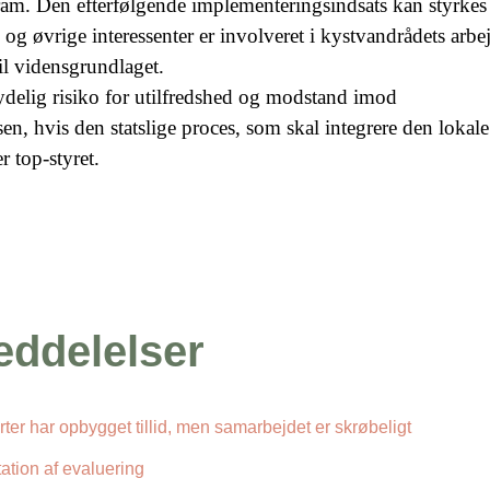
ram. Den efterfølgende implementeringsindsats kan styrkes
 og øvrige interessenter er involveret i kystvandrådets arbe
il vidensgrundlaget.
delig risiko for utilfredshed og modstand imod
n, hvis den statslige proces, som skal integrere den lokale
r top-styret.
ddelelser
ter har opbygget tillid, men samarbejdet er skrøbeligt
ation af evaluering