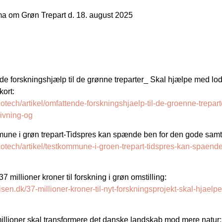
 om Grøn Trepart d. 18. august 2025
 forskningshjælp til de grønne treparter_ Skal hjælpe med lod
kort:
ecotech/artikel/omfattende-forskningshjaelp-til-de-groenne-trepar
givning-og
ne i grøn trepart-Tidspres kan spænde ben for den gode samt
/ecotech/artikel/testkommune-i-groen-trepart-tidspres-kan-spaen
millioner kroner til forskning i grøn omstilling:
isen.dk/37-millioner-kroner-til-nyt-forskningsprojekt-skal-hjae
llioner skal transformere det danske landskab mod mere natur: