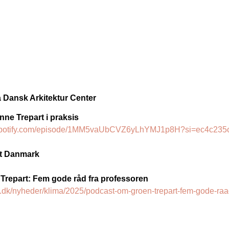
a Dansk Arkitektur Center
ne Trepart i praksis
n.spotify.com/episode/1MM5vaUbCVZ6yLhYMJ1p8H?si=ec4c235
nt Danmark
Trepart: Fem gode råd fra professoren
l.dk/nyheder/klima/2025/podcast-om-groen-trepart-fem-gode-raa